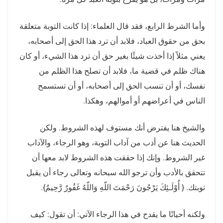
وأما الشرط الرابع، فقد قال العلماء
:
إذا كانت التوبة متعلقة
بحق من حقوق العباد، فلابد أن ترد هذا الحق إلى أصحابه،
يعني مثلاً إذا أخذت شيئًا بغير حق أن ترد هذا الشيء، أو كان
هناك ظلم في قضية ما، فلابد أن تصلح هذا الظلم من
نفسك، أو أن تنسب الحق إلى أصحابه، أو أن تستسمح
الناس في أعراضهم أو أموالهم، وهكذا
.
والشيخ هنا يفترض أنك مستوف لهذه الشروط
.
ولكن
الحديث هنا عن أدب من آداب التوبة، وهو الرجاء، والآداب
غير الشروط
.
وإنك إذا حققت هذه الشروط لابد معها أن
تتحقق بالأدب وأن ترجو الله سبحانه وتعالى رجاء أن يقبل
توبتك
. {
أُوْلَـئِكَ يَرْجُونَ رَحْمَتَ اللّهِ وَاللّهُ غَفُورٌ رَّحِيمٌ
}.
ولكنه أحيانًا ما يقدح في هذا الرجاء الآتي
:
أن تقول
:
كيف