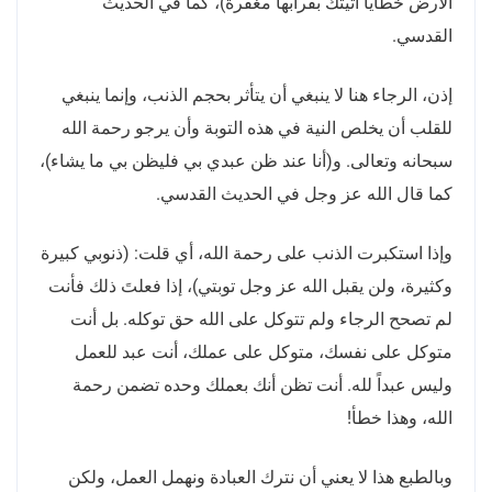
الأرض خطايا أتيتك بقرابها مغفرة
)
، كما في الحديث
القدسي
.
إذن، الرجاء هنا لا ينبغي أن يتأثر بحجم الذنب، وإنما ينبغي
للقلب أن يخلص النية في هذه التوبة وأن يرجو رحمة الله
سبحانه وتعالى
.
و
(
أنا عند ظن عبدي بي فليظن بي ما يشاء
)
،
كما قال الله عز وجل في الحديث القدسي
.
وإذا استكبرت الذنب على رحمة الله، أي قلت
: (
ذنوبي كبيرة
وكثيرة، ولن يقبل الله عز وجل توبتي
)
، إذا فعلتَ ذلك فأنت
لم تصحح الرجاء ولم تتوكل على الله حق توكله
.
بل أنت
متوكل على نفسك، متوكل على عملك، أنت عبد للعمل
وليس عبداً لله
.
أنت تظن أنك بعملك وحده تضمن رحمة
الله، وهذا خطأ
!
وبالطبع هذا لا يعني أن نترك العبادة ونهمل العمل، ولكن