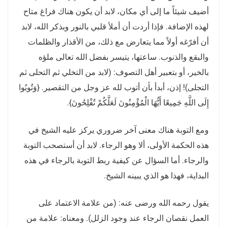
أضيف شيئاً ما إلى أي مكان، لابد أن يكون هناك فراغ متاح
لهذه الإضافة
.
فإذا أردت أن أملأ قلبي بالنور وبذكر الله، لابد
أن أفرّغه أولاً مما يتعارض مع ذلك، من الأقذار والظلمات
والبقع والذنوب
.
ساعتها، يتيسر بفضل الله تعالى ملؤه
بالخير، أو بتعبير أهل التصوف
: (
لابد من التخلي ثم التحلى ثم
التجلى
)!
إذن، أبدأ بأن أتوب لله عز وجل من التقصير
. {
وَتُوبُوا
إِلَى اللَّهِ جَمِيعًا أَيُّهَا الْمُؤْمِنُونَ لَعَلَّكُمْ تُفْلِحُونَ
}.
ومع التوبة هناك معنى آخر ضروري يركز عليه الشيخ في
هذه الحكمة الأولى، ألا وهو الرجاء
.
لابد أن أستصحب التوبة
والرجاء
.
أما السؤال عن كيفية ربط التوبة بالرجاء في هذه
البداية، فهذا هو الذي يبينه الشيخ
.
يقول رحمه الله ورضى عنه
: (
من علامة الاعتماد على
العمل نقصان الرجاء عند وجود الزلل
).
ومعناه
:
علامة من