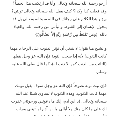
أرجو رحمة الله سبحانه وتعالى وأنا قد ارتكبت هذا الخطأ؟
وقد فعلت كذا وكذا؟ كيف يقبل الله سبحانه وتعالى توبتي؟
ويؤثر هذا الكلام على رجائك في الله سبحانه وتعالى بل قد
يتحول الإنسان إلى القنوط واليأس من رحمة الله، والعياذ
بالله
. {
وَمَن يَقْنَطُ مِن رَّحْمَةِ رَبِّهِ إِلاَّ الضَّآلُّونَ
}.
والشيخ هنا يقول
:
لا ينبغي أن تؤثر الذنوب على الرجاء، مهما
كانت الذنوب
!
لأنه إذا صحت التوبة فإن الله عز وجل يقبلها
.
(
التائب من الذنب كمن لا ذنب له
)
، كما قال صلى الله عليه
وسلم
.
فإن تبت توبة نصوحاً فإن الله عز وجل سوف يقبل توبتك
مهما كانت الذنوب، وهذه الذنوب لا تساوي شيئا عند الله
سبحانه وتعالى،
(
يا ابن آدم، إنك ما دعوتني ورجوتني غفرت
لك على ما كان منك ولا أبالي
.
يا ابن آدم لو أتيتني بقراب