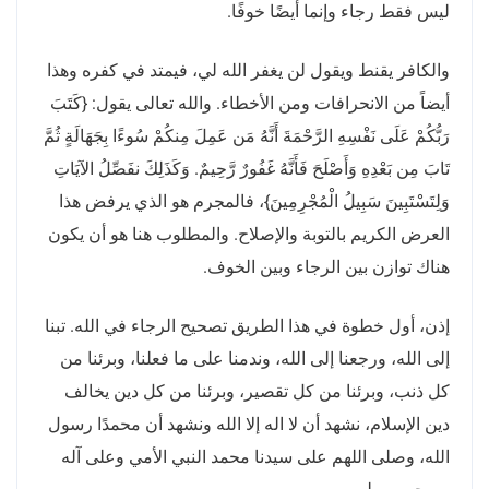
ليس فقط رجاء وإنما أيضًا خوفًا
.
والكافر يقنط ويقول لن يغفر الله لي، فيمتد في كفره وهذا
أيضاً من الانحرافات ومن الأخطاء
.
والله تعالى يقول
: {
كَتَبَ
رَبُّكُمْ عَلَى نَفْسِهِ الرَّحْمَةَ أَنَّهُ مَن عَمِلَ مِنكُمْ سُوءًا بِجَهَالَةٍ ثُمَّ
تَابَ مِن بَعْدِهِ وَأَصْلَحَ فَأَنَّهُ غَفُورٌ رَّحِيمٌ
.
وَكَذَلِكَ نفَصِّلُ الآيَاتِ
وَلِتَسْتَبِينَ سَبِيلُ الْمُجْرِمِينَ
}
، فالمجرم هو الذي يرفض هذا
العرض الكريم بالتوبة والإصلاح
.
والمطلوب هنا هو أن يكون
هناك توازن بين الرجاء وبين الخوف
.
إذن، أول خطوة في هذا الطريق تصحيح الرجاء في الله
.
تبنا
إلى الله، ورجعنا إلى الله، وندمنا على ما فعلنا، وبرئنا من
كل ذنب، وبرئنا من كل تقصير، وبرئنا من كل دين يخالف
دين الإسلام، نشهد أن لا اله إلا الله ونشهد أن محمدًا رسول
الله، وصلى اللهم على سيدنا محمد النبي الأمي وعلى آله