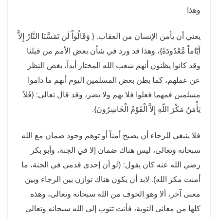
وهذا
يعني أن يأمن الإنسان من العقاب
. {
وَقَالُواْ لَن تَمَسَّنَا النَّارُ إِلاَّ
أَيَّاماً مَّعْدُودَةً
}
، وهذا قد ورد في شأن بعض الأمم من قبلنا
وقد كانوا يظنون أنهم شعب الله المختار أبداً، بغض النظر
عن عملهم، كما يظن بعض المسلمين اليوم أنهم ما داموا
مسلمين فمهما فعلوا فلا يهم ولا يضر، وقد قال تعالى
: {
فَلاَ
يَأْمَنُ مَكْرَ اللّهِ إِلاَّ الْقَوْمُ الْخَاسِرُونَ
}
.
فلا ينبغي للرجاء أن يصبح أمناً أو توهم وجود ضمان مع الله
سبحانه وتعالى، ليس هناك ضمان إلا في الجنة، وأبو بكر
رضي الله عنه كان يقول
: (
لو أن إحدى قدمي في الجنة، ما
أمنت مكر الله
).
لابد أن يكون هناك توازن بين الرجاء وبين
معنى آخر، ألا وهو الخوف من الله سبحانه وتعالى، وهذه
كلها من معانى التوبة، فأنت تتوب إلى الله سبحانه وتعالى