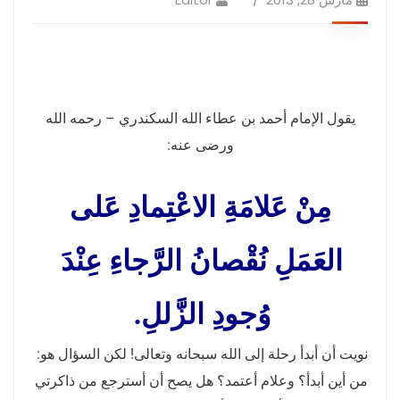
يقول الإمام أحمد بن عطاء الله السكندري – رحمه الله
ورضى عنه:
مِنْ عَلامَةِ الاعْتِمادِ عَلى
العَمَلِ نُقْصانُ الرَّجاءِ عِنْدَ
وُجودِ الزَّللِ
.
نويت أن أبدأ رحلة إلى الله سبحانه وتعالى
!
لكن السؤال هو
:
من أين أبدأ؟ وعلام أعتمد؟ هل يصح أن أسترجع من ذاكرتي