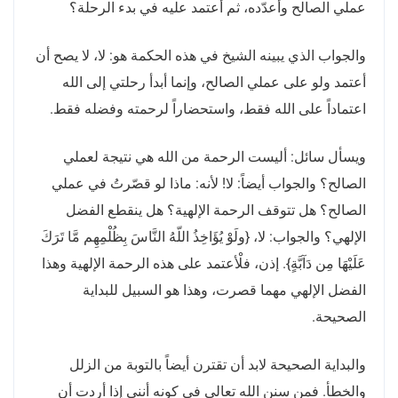
عملي الصالح وأعدّده، ثم أعتمد عليه في بدء الرحلة؟
والجواب الذي يبينه الشيخ في هذه الحكمة هو
:
لا، لا يصح أن
أعتمد ولو على عملي الصالح، وإنما أبدأ رحلتي إلى الله
اعتماداً على الله فقط، واستحضاراً لرحمته وفضله فقط
.
ويسأل سائل
:
أليست الرحمة من الله هي نتيجة لعملي
الصالح؟ والجواب أيضاً
:
لا
!
لأنه
:
ماذا لو قصّرتُ في عملي
الصالح؟ هل تتوقف الرحمة الإلهية؟ هل ينقطع الفضل
الإلهي؟ والجواب
:
لا،
{
ولَوْ يُؤَاخِذُ اللّهُ النَّاسَ بِظُلْمِهِم مَّا تَرَكَ
عَلَيْهَا مِن دَآبَّةٍ
}.
إذن، فلْأعتمد على هذه الرحمة الإلهية وهذا
الفضل الإلهي مهما قصرت، وهذا هو السبيل للبداية
الصحيحة
.
والبداية الصحيحة لابد أن تقترن أيضاً بالتوبة من الزلل
والخطأ
.
فمن سنن الله تعالى في كونه أنني إذا أردت أن