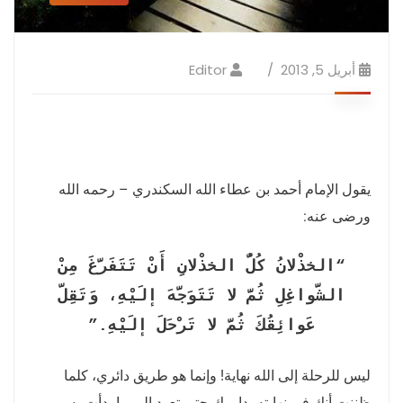
أبريل 5, 2013
Editor
يقول الإمام أحمد بن عطاء الله السكندري – رحمه الله
ورضى عنه:
“الخذْلانُ كُلُّ الخذْلانِ أَنْ تَتَفَرَّغَ مِنْ
الشَّواغِلِ ثُمَّ لا تَتَوَجَّهَ إلَيْهِ، وَتَقِلَّ
عَوائِقُكَ ثُمَّ لا تَرْحَلَ إلَيْهِ.”
ليس للرحلة إلى الله نهاية! وإنما هو طريق دائري، كلما
ظننت أنك في نهايته، دار بك حتى تعود إلى ما بدأت به،