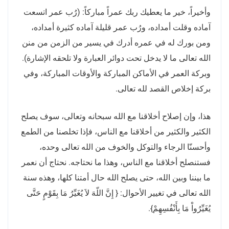
وأخيراً، خير ما يعطيك ربك عمراً مباركاً: (رُب عمر اتسعت
آماده وقلت أمداده، ورُب عمر قليلة آماده كثيرة أمداده،
ومن بورك له في عمره أدرك في يسير من الزمن من منن
الله تعالى ما لا يدخل تحت دوائر العبارة ولا تلحقه الإشارة).
وبركة العمر في الأماكن المباركة والأوقات المباركة، وفي
بركة إخلاص القصد لله تعالى.
هذا، وإن إصلاح أخلاقنا مع الله سبحانه وتعالى، سوف يصلح
الكثير والكثير من أخلاقنا مع الناس، فإذا تخلصنا من الطمع
وأحسنّا الرجاء والتوكل والخوف من الله تعالى وحده،
فستنصلح أخلاقنا مع الناس، وهذا ما نحتاجه. نحتاج أن نعمر
ما بيننا وبين الله، حتى يصلح الله حال أمتنا كلها، وهذه سنة
الله تعالى في تغيير الأحوال: { إِنَّ اللّهَ لاَ يُغَيِّرُ مَا بِقَوْمٍ حَتَّى
يُغَيِّرُواْ مَا بِأَنْفُسِهِمْ}.