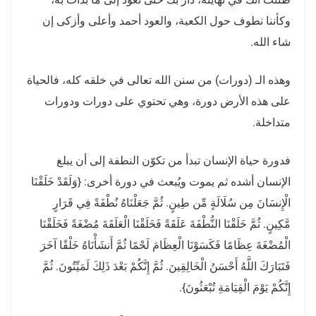
وكأننا نطوف حول الكعبة، والعود أحمد وأعلى وأزكى إن
شاء الله.
وهذه الـ (دورات) من سنن الله تعالى في خلقه كله، فالحياة
على هذه الأرض دورة، وهي تحتوي على دورات ودورات
متداخلة.
فدورة حياة الإنسان تبدأ من تكوّن النطفة إلى أن يبلغ
الإنسان أشده ثم يموت ويُبعث في دورة أخرى: {وَلَقَدْ خَلَقْنَا
الْإِنسَانَ مِن سُلَالَةٍ مِّن طِينٍ. ثُمَّ جَعَلْنَاهُ نُطْفَةً فِي قَرَارٍ
مَّكِينٍ. ثُمَّ خَلَقْنَا النُّطْفَةَ عَلَقَةً فَخَلَقْنَا الْعَلَقَةَ مُضْغَةً فَخَلَقْنَا
الْمُضْغَةَ عِظَامًا فَكَسَوْنَا الْعِظَامَ لَحْمًا ثُمَّ أَنشَأْنَاهُ خَلْقًا آخَرَ
فَتَبَارَكَ اللَّهُ أَحْسَنُ الْخَالِقِينَ. ثُمَّ إِنَّكُمْ بَعْدَ ذَلِكَ لَمَيِّتُونَ. ثُمَّ
إِنَّكُمْ يَوْمَ الْقِيَامَةِ تُبْعَثُونَ}.