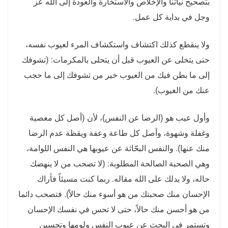
بتصحيح نياتنا والإخلاص والاستخارة والعودة إلى الله عز
وجل في بداية كل عمل.
ولا ينقطع كذلك اكتشاف واستكشاف المرء لعيوب نفسه،
حتى يتخلى عن العيوب قبل أن يتحلى بالمكرمات: (تشوفك
إلى ما بطن فيك من العيوب خير من تشوفك إلى ما حجب
عنك من الغيوب).
وأول عيب هو (الرضا عن النفس)، لأن (أصل كل معصية
وغفلة وشهوة، وأصل كل طاعة وعفة ويقظة عدم الرضا
منك عنها). والنفس البحّاثة عن عيوبها هي النفس اللوامة،
وهي الصحبة الصالحة المطلوبة: (لا تصحب من لا ينهضك
حاله، ولا يدلك على الله مقاله. ربما كنت مسيئاً فأراك
الإحسان منك صحبتك من هو أسوء منك حالاً). فتصحب دائما
من هو أحسن منك حالاً، حتى لا تحس في نفسك الإحسان
وتستمر في البحث عن عيوب النفس ولومها وتحسين