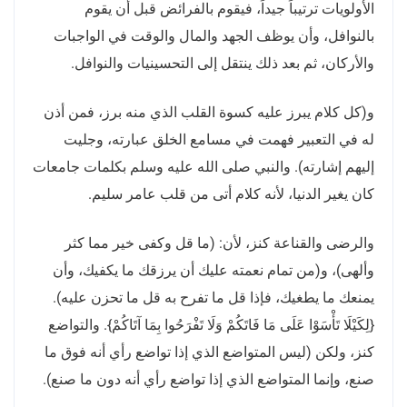
الأولويات ترتيباً جيداً، فيقوم بالفرائض قبل أن يقوم
بالنوافل، وأن يوظف الجهد والمال والوقت في الواجبات
والأركان، ثم بعد ذلك ينتقل إلى التحسينيات والنوافل.
و(كل كلام يبرز عليه كسوة القلب الذي منه برز، فمن أذن
له في التعبير فهمت في مسامع الخلق عبارته، وجليت
إليهم إشارته). والنبي صلى الله عليه وسلم بكلمات جامعات
كان يغير الدنيا، لأنه كلام أتى من قلب عامر سليم.
والرضى والقناعة كنز، لأن: (ما قل وكفى خير مما كثر
وألهى)، و(من تمام نعمته عليك أن يرزقك ما يكفيك، وأن
يمنعك ما يطغيك، فإذا قل ما تفرح به قل ما تحزن عليه).
{لِكَيْلَا تَأْسَوْا عَلَى مَا فَاتَكُمْ وَلَا تَفْرَحُوا بِمَا آتَاكُمْ}. والتواضع
كنز، ولكن (ليس المتواضع الذي إذا تواضع رأي أنه فوق ما
صنع، وإنما المتواضع الذي إذا تواضع رأي أنه دون ما صنع).