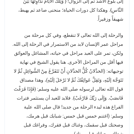
إلى بلوغ الأشد ثم إلى الزوال! { وَتِلْكَ الأيَّامُ نُدَاوِلُهَا بَيْنَ
النَّاسِ}. وهكذا كل دورات الحياة؛ منحنى صاعد ثم يهبط،
شهيقاً وزفيراً.
والرحلة إلى الله تعالى لا تنقطع، وفي كل مرحلة من
مراحل عمر الإنسان لابد من الاستمرار في الرحلة إلى الله.
ولكن، تمر على العبد مراحل في حياته، المشاغل والعوائق
فيها أقل من المراحل الأخرى. هنا يقول الشيخ في نهاية
توجيهاته: (الخذْلانُ كُلُّ الخذْلانِ أَنْ تَتَفَرَّغَ مِنْ الشَّواغِلِ ثُمَّ لا
تَتَوَجَّهَ إلَيْهِ، وَتَقِلَّ عَوائِقُكَ ثُمَّ لا تَرْحَلَ إلَيْهِ)، وهذا مصداق
قول الله تعالى لرسوله صلى الله عليه وسلم: {فَإِذَا فَرَغْتَ
فَانصَبْ. وَإِلَى رَبِّكَ فَارْغَبْ}. فلابد للعبد أن يستثمر فترات
الفراغ هذه لبدء الرحلة من جديد! قال صلى الله علية
وسلم: (اغتنم خمس قبل خمس: شبابك قبل هرمك،
وصحتك قبل سقمك، وغناك قبل فقرك، وفراغك قبل
شغلك، وحياتك قبل موتك).