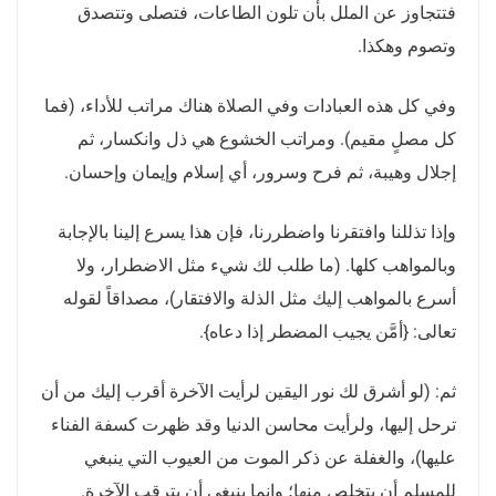
فتتجاوز عن الملل بأن تلون الطاعات، فتصلى وتتصدق
وتصوم وهكذا.
وفي كل هذه العبادات وفي الصلاة هناك مراتب للأداء، (فما
كل مصلٍ مقيم). ومراتب الخشوع هي ذل وانكسار، ثم
إجلال وهيبة، ثم فرح وسرور، أي إسلام وإيمان وإحسان.
وإذا تذللنا وافتقرنا واضطررنا، فإن هذا يسرع إلينا بالإجابة
وبالمواهب كلها. (ما طلب لك شيء مثل الاضطرار، ولا
أسرع بالمواهب إليك مثل الذلة والافتقار)، مصداقاً لقوله
تعالى: {أمَّن يجيب المضطر إذا دعاه}.
ثم: (لو أشرق لك نور اليقين لرأيت الآخرة أقرب إليك من أن
ترحل إليها، ولرأيت محاسن الدنيا وقد ظهرت كسفة الفناء
عليها)، والغفلة عن ذكر الموت من العيوب التي ينبغي
للمسلم أن يتخلص منها؛ وإنما ينبغي أن يترقب الآخرة.