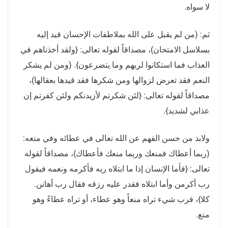
لا سواه.
ثم: (من لم يقبل على الله بملاطفات الإحسان قيد إليه
بسلاسل الامتحان)، مصداقاً لقوله تعالى: {ولقد أخذناهم في
العذاب فما استكانوا لربهم وما يتضرعون}. (ومن لم يشكر
النعم فقد تعرض لزوالها ومن شكرها فقد قيدها بعقالها)،
مصداقاً لقوله تعالى: {لئن شكرتم لأزيدنكم ولئن كفرتم إن
عذابي لشديد}.
ولابد من حسن الفهم عن الله تعالى في عطائه وفي منعه:
(ربما أعطاك فمنعك وربما منعك فأعطاك)، مصداقاً لقوله
تعالى: {فأما الإنسان إذا ما ابتلاه ربه فأكرمه ونعمه فيقول
رب أكرمن وأما ابتلاه فقدر عليه رزقه فقال رب أهانن.
كلا}، فرب شيء تراه منعاً وهو عطاء، أو تراه عطاءً وهو
منع.