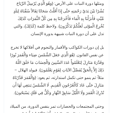
ومثلها دورة النبات على الأرض: {وَهُوَ الَّذِي يُرْسِلُ الرِّيَاحَ
بُشْرًا بَيْنَ يَدَيْ رَحْمَتِهِ حَتَّى إِذَا أَقَلَّتْ سَحَابًا ثِقَالاً سُقْنَاهُ لِبَلَدٍ
مَّيِّتٍ فَأَنزَلْنَا بِهِ الْمَاء فَأَخْرَجْنَا بِهِ مِن كُلِّ الثَّمَرَاتِ كَذَلِكَ
نُخْرِجُ الْموْتَى لَعَلَّكُمْ تَذَكَّرُونَ}. ولاحظ كلمة (كَذَلِكَ)، والتي
تدل على أن دورة النبات شبيهة بدورة الإنسان.
بل إن دورات الكواكب والأقمار والنجوم في أفلاكها لا تخرج
عن نفس القانون. {هُوَ الَّذِي جَعَلَ الشَّمْسَ ضِيَاء وَالْقَمَرَ نُورًا
وَقَدَّرَهُ مَنَازِلَ لِتَعْلَمُواْ عَدَدَ السِّنِينَ وَالْحِسَابَ مَا خَلَقَ اللّهُ
ذَلِكَ إِلاَّ بِالْحَقِّ يُفَصِّلُ الآيَاتِ لِقَوْمٍ يَعْلَمُونَ}. فيولد الهلال –
مثلاً- ثم ينمو حتى تكمل استدارته، ثم يعود: {وَالْقَمَرَ قَدَّرْنَاهُ
مَنَازِلَ حَتَّى عَادَ كَالْعُرْجُونِ الْقَدِيمِ. لَا الشَّمْسُ يَنبَغِي لَهَا أَن
تُدْرِكَ الْقَمَرَ وَلَا اللَّيْلُ سَابِقُ النَّهَارِ وَكُلٌّ فِي فَلَكٍ يَسْبَحُونَ}.
وحتى المجتمعات والحضارات تمر بنفس الدورة، من الميلاد