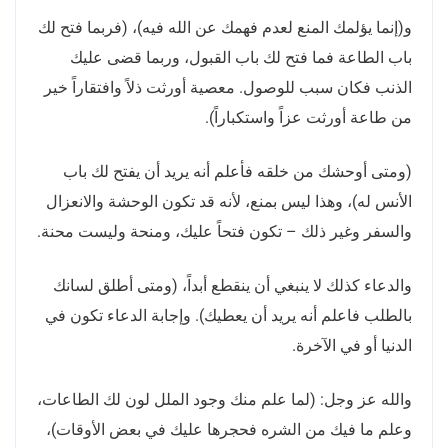
و(إنما يؤلمك المنع لعدم فهمك عن الله فيه)، (فربما فتح لك
باب الطاعة فما فتح لك باب القبول، وربما قضى عليك
الذنب فكان سبب للوصول. معصية أورثت ذلاً وافتقاراً خير
من طاعة أورثت عزاً واستكباراً).
(ومتى أوحشك من خلقه فأعلم أنه يريد أن يفتح لك باب
الأنس له)، وهذا ليس بمنع، لأنه قد تكون الوحشة والانعزال
والسفر وغير ذلك – تكون فتحاً عليك، ومنحة وليست محنة.
والدعاء كذلك لا ينبغي أن ينقطع أبداً، (ومتى أطلق لسانك
بالطلب فاعلم أنه يريد أن يعطيك). وإجابة الدعاء تكون في
الدنيا أو في الآخرة.
والله عز وجل: (لما علم منك وجود الملل لون لك الطاعات،
وعلم ما فيك من الشره فحجرها عليك في بعض الأوقات)،