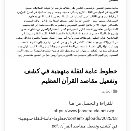
خطوط عامة لنقلة منهجية في كشف
وتفعيل مقاصد القرآن العظيم
أبحاث
للقراءة والتحميل من هنا
: https://www.jasserauda.net/wp-
content/uploads/2025/08/خطوط-عامة-لنقلة-منهجية-
في-كشف-وتفعيل-مقاصد-القرآن-.pdf