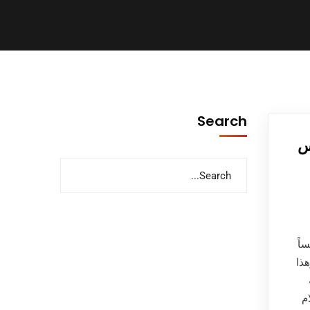
Search
س
اً
هذا
م