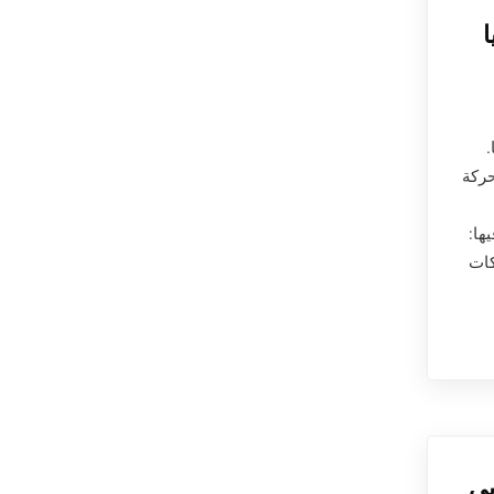
حركة
ها:
كات
بي