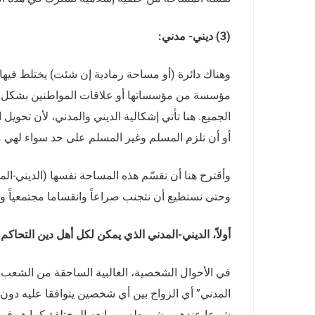
(3) ديني- مدني:
وهناك دائرة (أو مساحة رمادية إن شئت) يختلط فيها ال
مؤسسة من مؤسساتها أو علاقات المواطنين بشكل مفصّ
الجميع. هنا تأتي إشكالية الديني والمدني، لأن تحويل
أو أن تلزم المسلم وغير المسلم على حد سواء لهي م
وأقترح هنا أن نقسّم هذه المساحة نفسها (الديني-ال
وحتى نستطيع أن نتجنب صراعاً وانقساما مجتمعياً و
أولاً، الديني-المدني الذي يمكن لكل أهل دين التحاكم 
في الأحوال الشخصية، الغالبية الساحقة من الشعب ا
المدني” أي الزواج بين أي شخصين يتوافقا عليه دون 
شرعا عندهم وشروطه وموانعه المختلفة كما هو في اجت