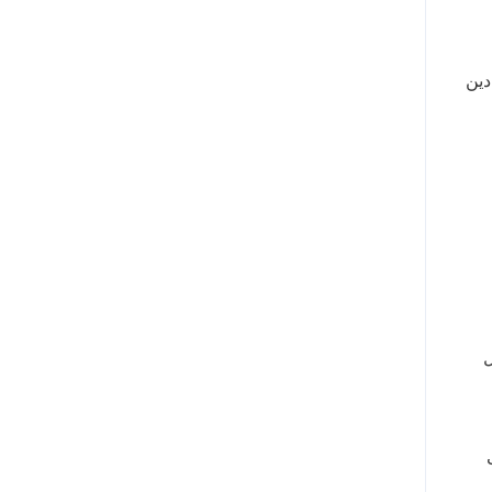
دين
ل