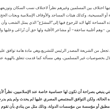
ن فيها اختلاف بين المسلمين وغيرهم نظراً لاختلاف نسب السكان وتوزيعه
ة أو المسيحية، وكذلك هيئات المساجد والأوقاف الإسلامية وبعثات الحج
ه المساحة كلها لابد للرجوع فيها إلى”المشرّع” الذي يمثل الشعب وأن
–وهم أغلبية ساحقة– أو مشاعر الأقلية ولها حق أن تُراعَى وعليها و
ي تجعل من الشريعة المصدر الرئيس للتشريع،وهي مادة هامة توافق عليه
إخلال بخصوصيات غير المسلمين، وهي مسألة كما قدمت تتعلق بالهوية عن
ي ينبغي بصراحة أن تكون لها حساسية خاصة عند الإسلاميين، نظراً لأن
 الحالة، ولكن التوافق المجتمعي المصري عليها لم يحدث ولم يتم بدر
ن مطبق أو مؤسسة من مؤسسات الدولة، وذلك مثل من ينادي بأن تقوم