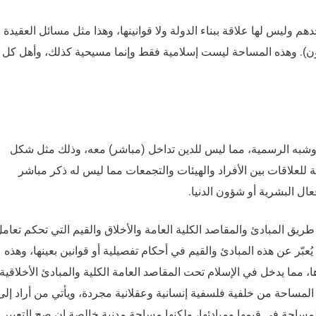
م وليس لها علاقة ببناء الدولة ولا قوانينها، وهذا مثل مسائل العقيدة
لقانون). وهذه المساحة ليست إسلامية فقط وإنما مسيحية كذلك، وأهل كل 
وشبه الرسمية، مما ليس للدين تداخل (مباشر) معه، وذلك مثل شكل
 للعلاقات بين الأفراد والهيئات والتجمعات مما ليس له ذكر مباشر
ال البشرية أو شؤون الدنيا.
طريق المبادئ والمقاصد الكلية العامة والأخلاق والقيم التي تحكم تعام
عبّر عن هذه المبادئ والقيم في أحكام تفصيلية أو قوانين بعينها، وهذه
، مما يدخل في الإسلام تحت المقاصد العامة الكلية والمبادئ الأخلاقية
المساحة من خلفية فلسفية إنسانية وعقلانية مجردة، ويأتي من أراد إلى
احة في قيمها ومبادئها، ولكنها مساحة مدنية خالصة إن صح التعبير.