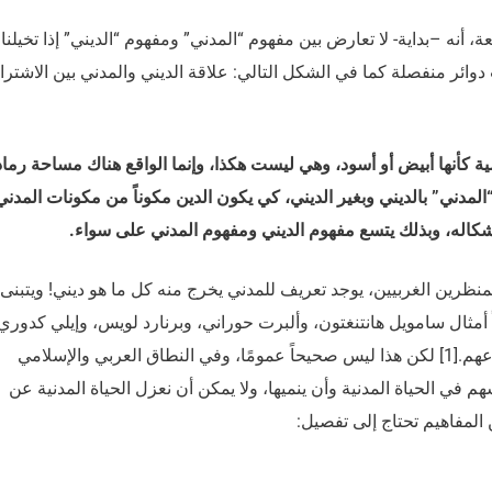
ة، أنه –بداية- لا تعارض بين مفهوم “المدني” ومفهوم “الديني” إذا تخيلنا
ائر منفصلة كما في الشكل التالي: علاقة الديني والمدني بين الاشترا
مية كأنها أبيض أو أسود، وهي ليست هكذا، وإنما الواقع هناك مساحة رماد
“المدني” بالديني وبغير الديني، كي يكون الدين مكوناً من مكونات المدني
ن أشكاله، وبذلك يتسع مفهوم الديني ومفهوم المدني على سواء.
ظرين الغربيين، يوجد تعريف للمدني يخرج منه كل ما هو ديني! ويتبنى
أمثال سامويل هانتنغتون، وألبرت حوراني، وبرنارد لويس، وإيلي كدوري
ومهران كامرافا، وغيرهم من المحافظين الجدد وأتباعهم.[1] لكن هذا ليس صحيحاً عمومًا، وفي النطاق العربي والإسلامي
 في الحياة المدنية وأن ينميها، ولا يمكن أن نعزل الحياة المدنية عن
ن المفاهيم تحتاج إلى تفصيل: