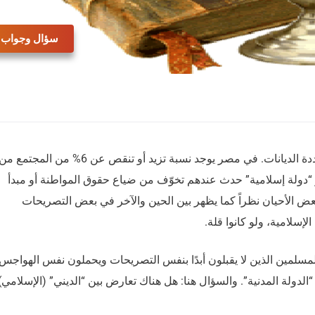
سؤال وجواب
بعض المجتمعات العربية –كالمجتمع المصري– متعددة الديانات. في مصر يوجد نسبة تزيد أو تنقص عن 6% من المجتمع م
و “دولة إسلامية” حدث عندهم تخوّف من ضياع حقوق المواطنة أو مبدأ
عض الأحيان نظراً كما يظهر بين الحين والآخر في بعض التصريحات
إسلامية، ولو كانوا قلة.
لمسلمين الذين لا يقبلون أبدًا بنفس التصريحات ويحملون نفس الهواجس
لدولة المدنية”. والسؤال هنا: هل هناك تعارض بين “الديني” (الإسلامي)