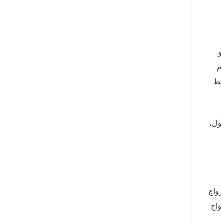
م
قط
ول،
واج
واج