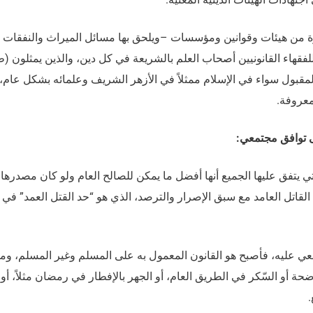
أسرة من هيئات وقوانين ومؤسسات –ويلحق بها مسائل الميراث والنفقات
للفقهاء القانونيين أصحاب العلم بالشريعة في كل دين، والذين يمثلون (طب
مقبول سواء في الإسلام ممثلاً في الأزهر الشريف وعلمائه بشكل عام، 
معروفة.
لى توافق مجتمعي:
تي يتفق عليها الجميع أنها أفضل ما يمكن للصالح العام ولو كان مصدرها
القاتل العامد مع سبق الإصرار والترصد، الذي هو “حد القتل العمد” في
عي عليه، فأصبح هو القانون المعمول به على المسلم وغير المسلم، وم
حة أو السّكر في الطريق العام، أو الجهر بالإفطار في رمضان مثلاً، أو 
.