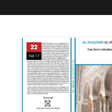
22
Feb 17