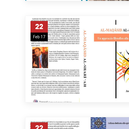
22
Feb 17
22