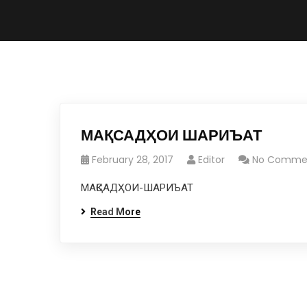
МАҚСАДҲОИ ШАРИЪАТ
February 28, 2017
Editor
No Comme
МАҚСАДҲОИ-ШАРИЪАТ
Read More